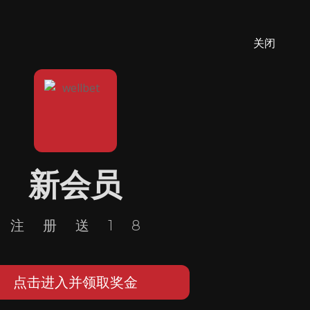
关闭
新会员
注册送18
点击进入并领取奖金