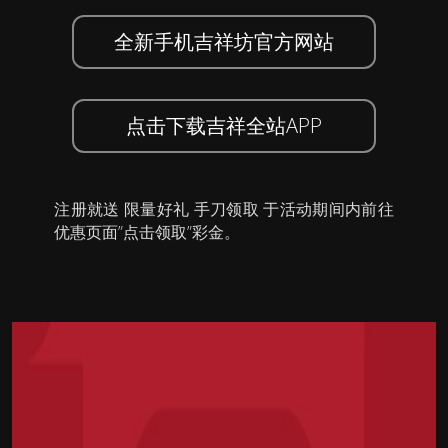
全新手机吉祥坊官方网站
点击下载吉祥全站APP
注册就送 限量好礼 手刀领取 于活动期间内前往
优惠页面”点击领取”彩金。