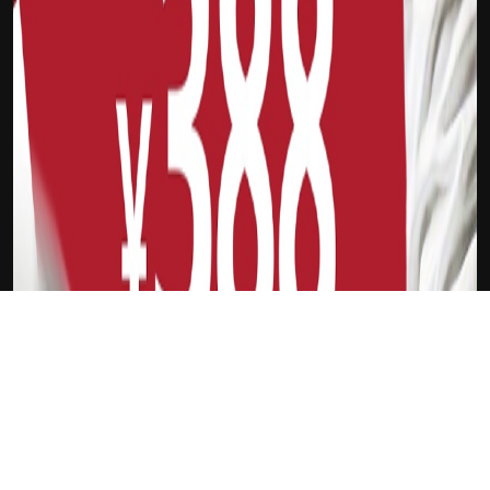
吉祥坊FTI
乔尔恩比德