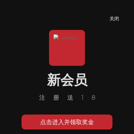
关闭
新会员
注册送18
点击进入并领取奖金