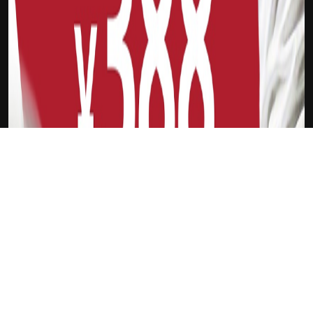
吉祥坊FTI
伊瓜因
新会员