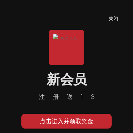
关闭
新会员
注册送18
点击进入并领取奖金