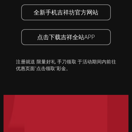
全新手机吉祥坊官方网站
点击下载吉祥全站APP
注册就送 限量好礼 手刀领取 于活动期间内前往
优惠页面”点击领取”彩金。