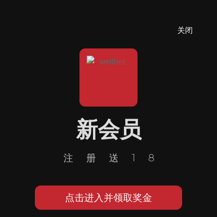
关闭
新会员
注册送18
点击进入并领取奖金