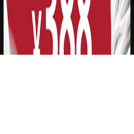
吉祥坊FTI
吴庆龙
新会员