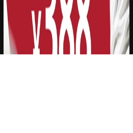
吉祥坊FTI
吴蕾
新会员