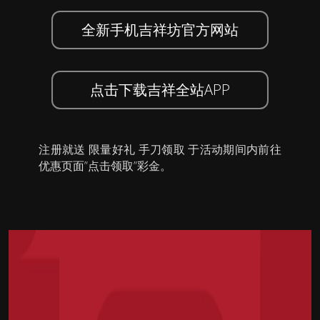
全新手机吉祥坊官方网站
点击下载吉祥全站APP
注册就送 限量好礼 手刀领取 于活动期间内前往
优惠页面”点击领取”彩金。