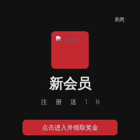
关闭
新会员
注册送18
点击进入并领取奖金