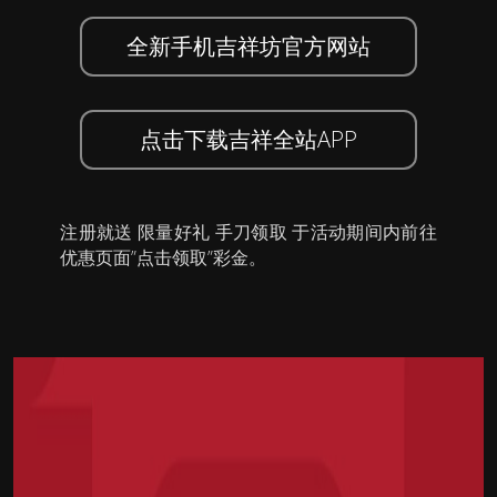
全新手机吉祥坊官方网站
点击下载吉祥全站APP
注册就送 限量好礼 手刀领取 于活动期间内前往
优惠页面”点击领取”彩金。