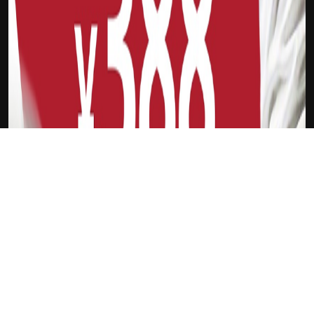
吉祥坊FTI
因扎吉
新会员