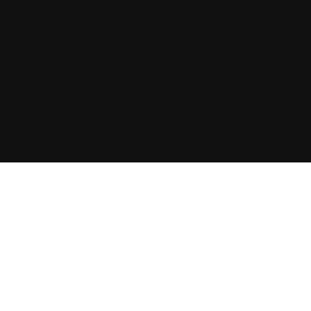
推荐
体育
图片
搞笑
游戏
科技