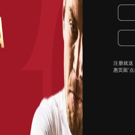
注册就送
惠页面”点