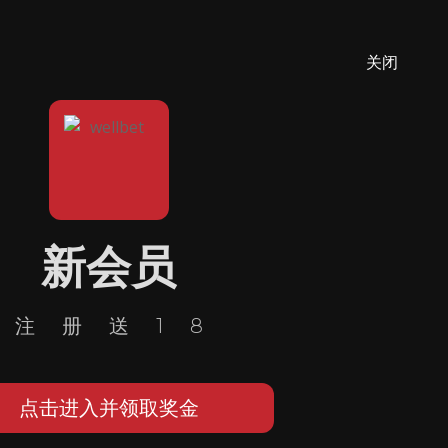
关闭
新会员
注册送18
点击进入并领取奖金