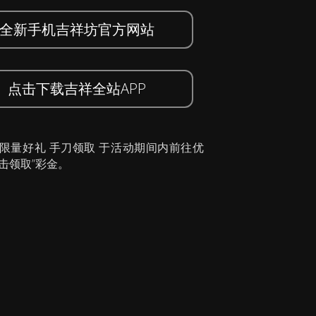
全新手机吉祥坊官方网站
点击下载吉祥全站APP
 限量好礼 手刀领取 于活动期间内前往优
击领取”彩金。