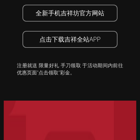
全新手机吉祥坊官方网站
点击下载吉祥全站APP
注册就送 限量好礼 手刀领取 于活动期间内前往
优惠页面”点击领取”彩金。