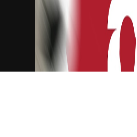
吉祥坊FTI