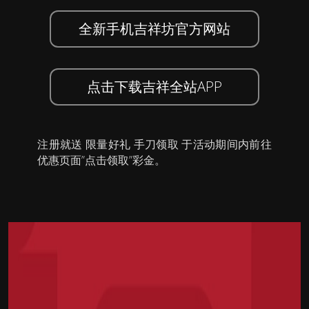
全新手机吉祥坊官方网站
点击下载吉祥全站APP
注册就送 限量好礼 手刀领取 于活动期间内前往
优惠页面”点击领取”彩金。