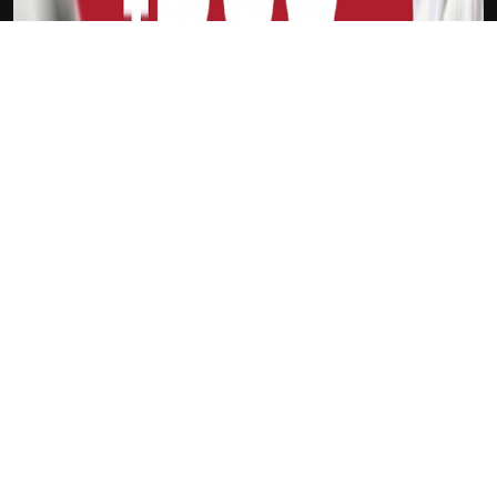
吉祥坊FTI
神户
新会员
注册送18
访问此链接