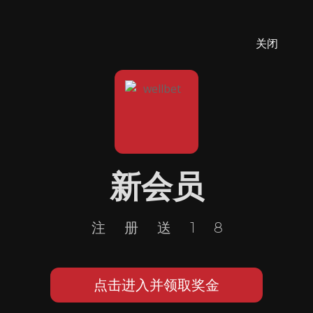
关闭
新会员
注册送18
点击进入并领取奖金