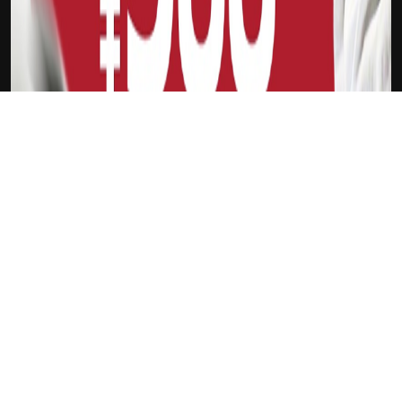
吉祥坊FTI
科曼
新会员
注册送18