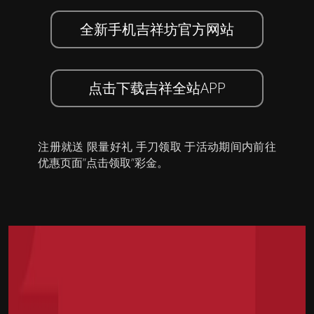
全新手机吉祥坊官方网站
点击下载吉祥全站APP
注册就送 限量好礼 手刀领取 于活动期间内前往
优惠页面”点击领取”彩金。