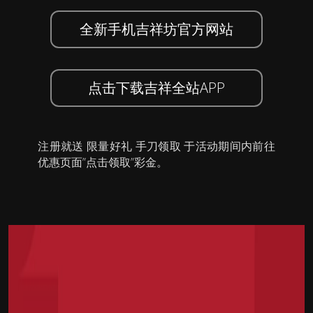
全新手机吉祥坊官方网站
点击下载吉祥全站APP
注册就送 限量好礼 手刀领取 于活动期间内前往
优惠页面”点击领取”彩金。