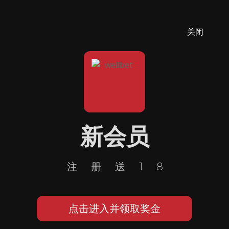
关闭
新会员
注册送18
点击进入并领取奖金