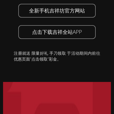
全新手机吉祥坊官方网站
点击下载吉祥全站APP
注册就送 限量好礼 手刀领取 于活动期间内前往
优惠页面”点击领取”彩金。