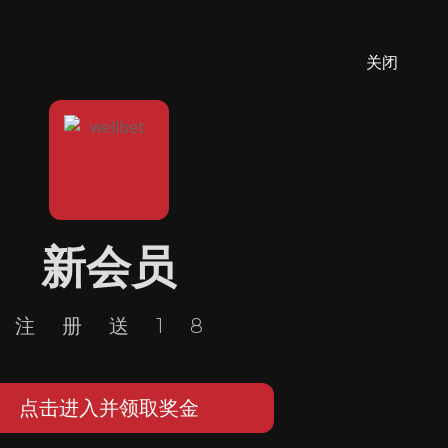
关闭
新会员
注册送18
点击进入并领取奖金