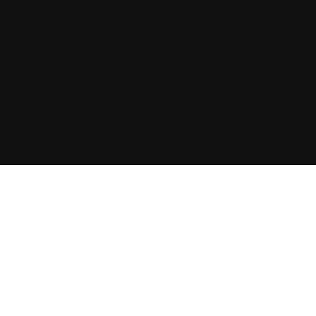
推荐
体育
图片
搞笑
游戏
科技