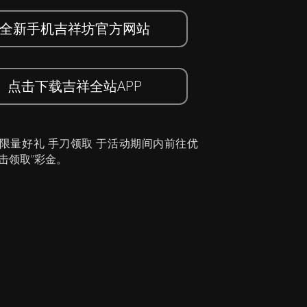
全新手机吉祥坊官方网站
点击下载吉祥全站APP
 限量好礼 手刀领取 于活动期间内前往优
击领取”彩金。