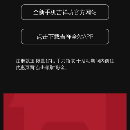
全新手机吉祥坊官方网站
点击下载吉祥全站APP
注册就送 限量好礼 手刀领取 于活动期间内前往
优惠页面”点击领取”彩金。