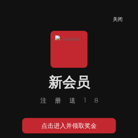
关闭
新会员
注册送18
点击进入并领取奖金