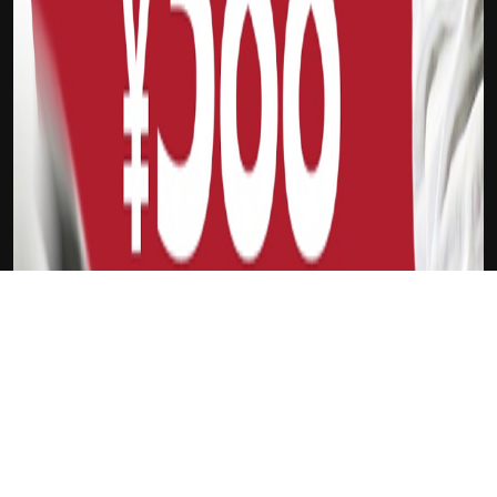
吉祥坊FTI
RJ-巴雷特