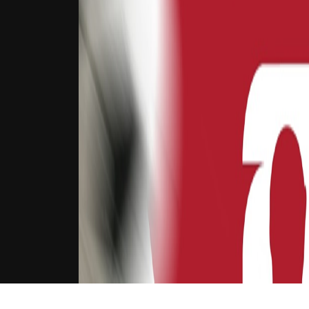
吉祥坊FTI