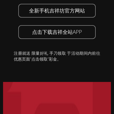
全新手机吉祥坊官方网站
点击下载吉祥全站APP
注册就送 限量好礼 手刀领取 于活动期间内前往
优惠页面”点击领取”彩金。