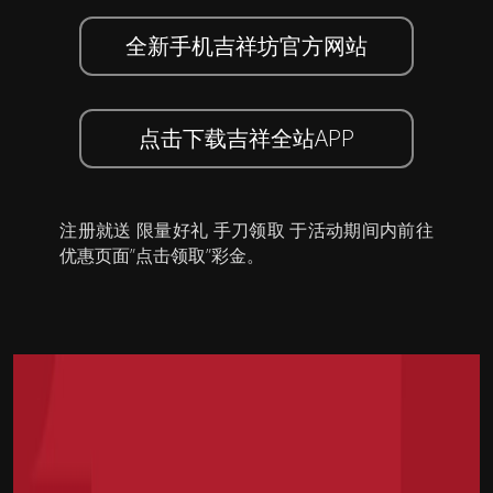
全新手机吉祥坊官方网站
点击下载吉祥全站APP
注册就送 限量好礼 手刀领取 于活动期间内前往
优惠页面”点击领取”彩金。