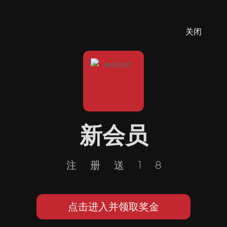
关闭
新会员
注册送18
点击进入并领取奖金